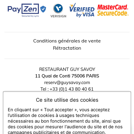
Conditions générales de vente
↺
✕
Rétractation
RESTAURANT GUY SAVOY
11 Quai de Conti
75006
PARIS
reserv@guysavoy.com
Tel :
+33 (0)1 43 80 40 61
Ce site utilise des cookies
FAQ acheteur
Mentions légales
En cliquant sur « Tout accepter », vous acceptez
contact
l’utilisation de cookies à usages techniques
Politique de Confidentialité
nécessaires au bon fonctionnement du site, ainsi que
des cookies pour mesurer l'audience du site et de nos
Gestion des cookies
×
Comment puis-je vous aider ?
campagnes publicitaires et de communication.
Consulter mon bon et FAQ bénéficiaire