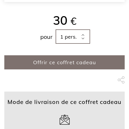
30
€
pour
Offrir ce coffret cadeau
Partage Face
apytheme
Part
Mode de livraison de ce coffret cadeau