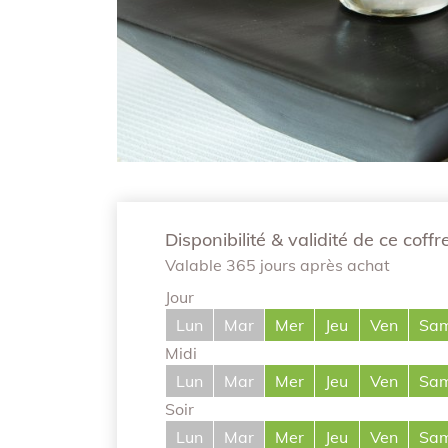
Disponibilité & validité de ce coffr
Valable 365 jours après achat
Jour
Lun
Mar
Mer
Jeu
Ven
Sa
Midi
Lun
Mar
Mer
Jeu
Ven
Sa
Soir
Lun
Mar
Mer
Jeu
Ven
Sa