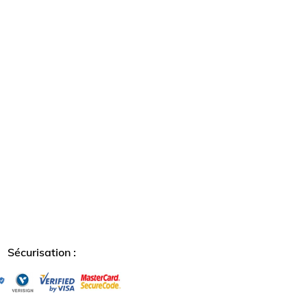
Partage Facebook
apythemev3.fo.share_t
Partage Linkedin
Sécurisation :