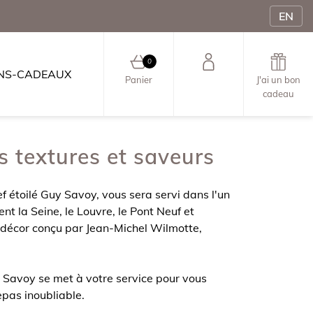
EN
0
NS-CADEAUX
0 article au panier
Panier
J'ai un bon
cadeau
 textures et saveurs
f étoilé Guy Savoy, vous sera servi dans l'un
nt la Seine, le Louvre, le Pont Neuf et
n décor conçu par Jean-Michel Wilmotte,
 Savoy se met à votre service pour vous
epas inoubliable.