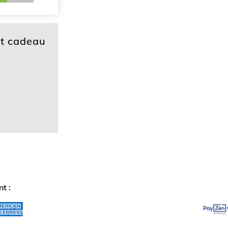
et cadeau
t :