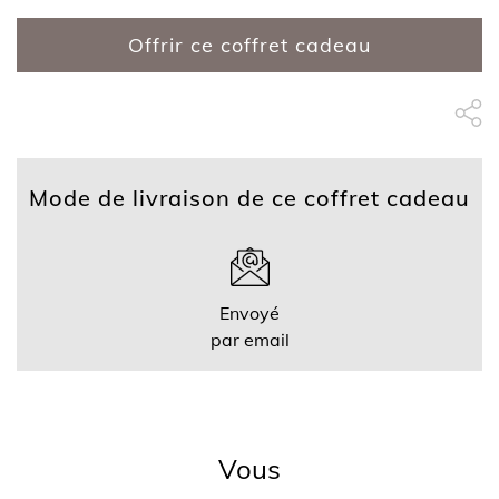
Offrir ce coffret cadeau
Partage Face
apytheme
Part
Mode de livraison de ce coffret cadeau
Envoyé
par email
Vous